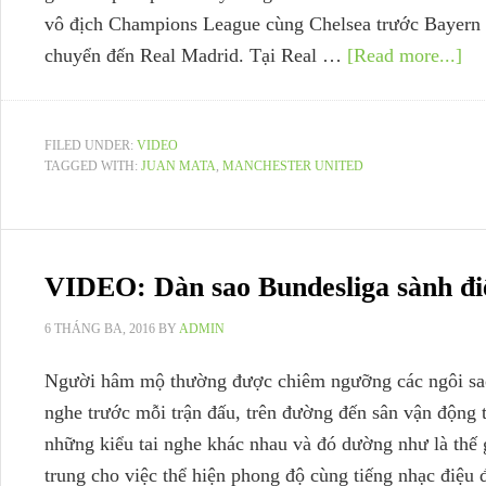
vô địch Champions League cùng Chelsea trước Bayern 
chuyển đến Real Madrid. Tại Real …
[Read more...]
FILED UNDER:
VIDEO
TAGGED WITH:
JUAN MATA
,
MANCHESTER UNITED
VIDEO: Dàn sao Bundesliga sành điệ
6 THÁNG BA, 2016
BY
ADMIN
Người hâm mộ thường được chiêm ngưỡng các ngôi sao 
nghe trước mỗi trận đấu, trên đường đến sân vận động 
những kiểu tai nghe khác nhau và đó dường như là thế 
trung cho việc thể hiện phong độ cùng tiếng nhạc điệu