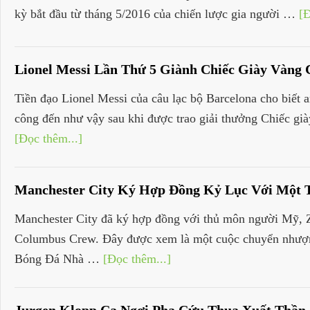
kỳ bắt đầu từ tháng 5/2016 của chiến lược gia người …
[Đ
Lionel Messi Lần Thứ 5 Giành Chiếc Giày Vàng
Tiền đạo Lionel Messi của câu lạc bộ Barcelona cho biết 
công đến như vậy sau khi được trao giải thưởng Chiếc gi
[Đọc thêm...]
Manchester City Ký Hợp Đồng Kỷ Lục Với Một
Manchester City đã ký hợp đồng với thủ môn người Mỹ, Za
Columbus Crew. Đây được xem là một cuộc chuyển nhượng 
Bóng Đá Nhà …
[Đọc thêm...]
Jurgen Klopp Ca Ngợi Pha Cứu Thua Xuất Thần 