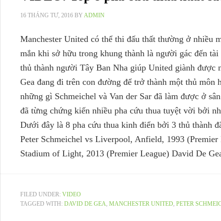
16 THÁNG TƯ, 2016
BY
ADMIN
Manchester United có thể thi đấu thất thường ở nhiều
mắn khi sở hữu trong khung thành là người gác đến tài
thủ thành người Tây Ban Nha giúp United giành được n
Gea đang đi trên con đường để trở thành một thủ môn h
những gì Schmeichel và Van der Sar đã làm được ở sân
đã từng chứng kiến nhiều pha cứu thua tuyệt vời bởi n
Dưới đây là 8 pha cứu thua kinh điển bởi 3 thủ thành đ
Peter Schmeichel vs Liverpool, Anfield, 1993 (Premie
Stadium of Light, 2013 (Premier League) David De G
FILED UNDER:
VIDEO
TAGGED WITH:
DAVID DE GEA
,
MANCHESTER UNITED
,
PETER SCHMEI