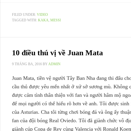
FILED UNDER:
VIDEO
TAGGED WITH:
KAKA
,
MESSI
10 điều thú vị về Juan Mata
9 THÁNG BA, 2016
BY
ADMIN
Juan Mata, tiền vệ người Tây Ban Nha đang thi đấu ch
cầu thủ được yêu mến nhất ở xứ sở sương mù. Không ch
được cảm tình thân thiện với fan và người hâm mộ ngoài
để mọi người có thể hiểu rõ hơn về anh. Tôi được sinh 
của Asturias. Cha tôi từng chơi bóng đá và ông ấy thuận 
fan của đội bóng Real Oviedo. Tôi đã giành chức vô đ
giành cúp Copa de Rey cùng Valencia với Ronald Koem