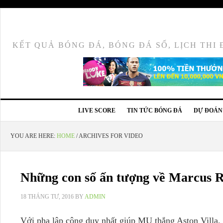
BÓNG ĐÁ - LI
KẾT QUẢ BÓNG ĐÁ, BÓNG ĐÁ SỐ, LỊCH THI
LIVE SCORE
TIN TỨC BÓNG ĐÁ
DỰ ĐOÁN
YOU ARE HERE:
HOME
/
ARCHIVES FOR VIDEO
Những con số ấn tượng về Marcus 
18 THÁNG TƯ, 2016
BY
ADMIN
Với pha lập công duy nhất giúp MU thắng Aston Villa, 