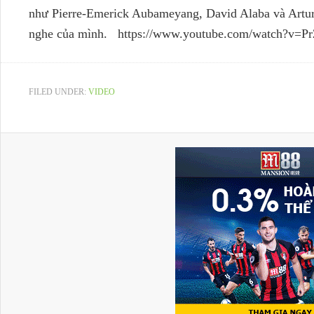
như Pierre-Emerick Aubameyang, David Alaba và Arturo 
nghe của mình. https://www.youtube.com/watch?v=
FILED UNDER:
VIDEO