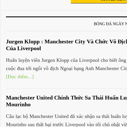
BÓNG ĐÁ NGÀY 
Jurgen Klopp : Manchester City Và Chức Vô Đị
Của Liverpool
Huấn luyện viên Jurgen Klopp của Liverpool cho biết ông 
cuộc đua tới ngôi vô địch Ngoại hạng Anh Manchester Cit
[Đọc thêm...]
Manchester United Chính Thức Sa Thải Huấn Lu
Mourinho
Câu lạc bộ Manchester United đã xác nhận sa thải huấn lu
Mourinho sau thất bại trước Liverpool vào tối chủ nhật vừ