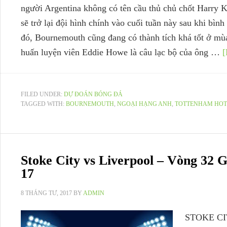
người Argentina không có tên cầu thủ chủ chốt Harry K
sẽ trở lại đội hình chính vào cuối tuần này sau khi bìn
đó, Bournemouth cũng đang có thành tích khá tốt ở mùa
huấn luyện viên Eddie Howe là câu lạc bộ của ông …
[
FILED UNDER:
DỰ ĐOÁN BÓNG ĐÁ
TAGGED WITH:
BOURNEMOUTH
,
NGOẠI HẠNG ANH
,
TOTTENHAM HOT
Stoke City vs Liverpool – Vòng 32 
17
8 THÁNG TƯ, 2017
BY
ADMIN
STOKE CI