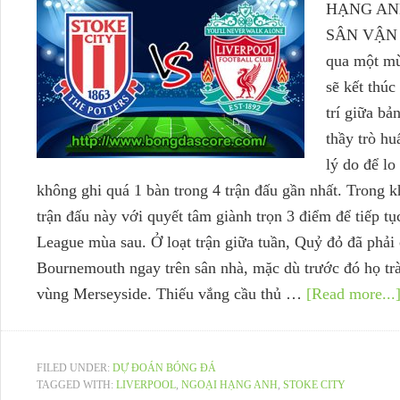
HẠNG ANH 
SÂN VẬN 
qua một mù
sẽ kết thú
trí giữa bả
thầy trò h
lý do để lo
không ghi quá 1 bàn trong 4 trận đấu gần nhất. Trong k
trận đấu này với quyết tâm giành trọn 3 điểm để tiếp 
League mùa sau. Ở loạt trận giữa tuần, Quỷ đỏ đã phải 
Bournemouth ngay trên sân nhà, mặc dù trước đó họ tràn
vùng Merseyside. Thiếu vắng cầu thủ …
[Read more...
FILED UNDER:
DỰ ĐOÁN BÓNG ĐÁ
TAGGED WITH:
LIVERPOOL
,
NGOẠI HẠNG ANH
,
STOKE CITY