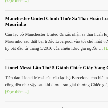
[Đọc thêm...]
Manchester United Chính Thức Sa Thải Huấn Lu
Mourinho
Câu lạc bộ Manchester United đã xác nhận sa thải huấn lu
Mourinho sau thất bại trước Liverpool vào tối chủ nhật vừ
kỳ bắt đầu từ tháng 5/2016 của chiến lược gia người …
[Đ
Lionel Messi Lần Thứ 5 Giành Chiếc Giày Vàng
Tiền đạo Lionel Messi của câu lạc bộ Barcelona cho biết 
công đến như vậy sau khi được trao giải thưởng Chiếc gi
[Đọc thêm...]