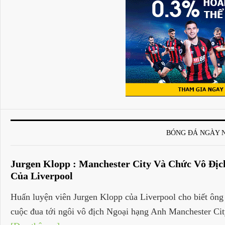
BÓNG ĐÁ NGÀY 
Jurgen Klopp : Manchester City Và Chức Vô Đị
Của Liverpool
Huấn luyện viên Jurgen Klopp của Liverpool cho biết ông 
cuộc đua tới ngôi vô địch Ngoại hạng Anh Manchester Cit