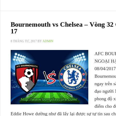
Bournemouth vs Chelsea – Vòng 32 
17
8 THÁNG TƯ, 2017
BY
ADMIN
AFC BOU
NGOẠI HẠ
08/04/20
Bournemout
ngay trên s
đạo người 
phong độ x
điểm cho đ
Eddie Howe dường như đã lấy lại được sự tự tin sau chu