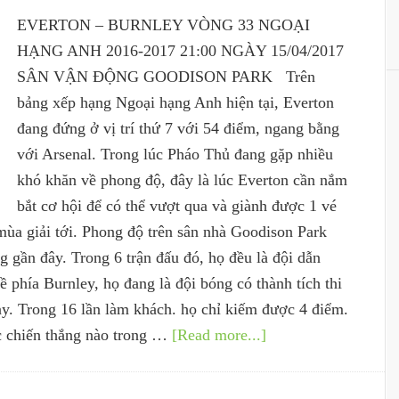
EVERTON – BURNLEY VÒNG 33 NGOẠI
HẠNG ANH 2016-2017 21:00 NGÀY 15/04/2017
SÂN VẬN ĐỘNG GOODISON PARK Trên
bảng xếp hạng Ngoại hạng Anh hiện tại, Everton
đang đứng ở vị trí thứ 7 với 54 điểm, ngang bằng
với Arsenal. Trong lúc Pháo Thủ đang gặp nhiều
khó khăn về phong độ, đây là lúc Everton cần nắm
bắt cơ hội để có thể vượt qua và giành được 1 vé
ùa giải tới. Phong độ trên sân nhà Goodison Park
g gần đây. Trong 6 trận đấu đó, họ đều là đội dẫn
ề phía Burnley, họ đang là đội bóng có thành tích thi
ày. Trong 16 lần làm khách. họ chỉ kiếm được 4 điểm.
c chiến thắng nào trong …
[Read more...]