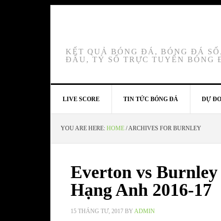
BÓNG ĐÁ - LIVE 
KẾT QUẢ BÓNG ĐÁ, BÓNG ĐÁ SỐ,
ĐẤU, TỶ SỐ TRỰC TUYẾN BÓNG 
LIVE SCORE
TIN TỨC BÓNG ĐÁ
DỰ ĐO
YOU ARE HERE:
HOME
/
ARCHIVES FOR BURNLEY
Everton vs Burnley
Hạng Anh 2016-17
15 THÁNG TƯ, 2017
BY
ADMIN