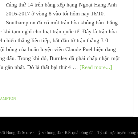
đúng thứ 14 trên bảng xếp hạng Ngoại Hạng Anh
2016-2017 ở vòng 8 vào tối hôm nay 16/10.
Southampton đã có một trận hòa không bàn thắng
c khi tạm nghỉ cho loạt trận quốc tế. Đây là trận hòa
4 chiến thắng liên tiếp, bắt đầu từ trận thắng 3-0
Đội bóng của huấn luyện viên Claude Puel hiện đang
ng đấu. Trong khi đó, Burnley đã phải chấp nhận một
ấu gần nhất. Đó là thất bại thứ 4 …
[Read more...]
HAMPTON
026
Bóng đá Score
·
Tỷ số bóng đá
·
Kết quả bóng đá
- Tỷ số trực tuyến bóng 