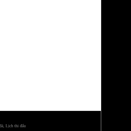
đá, Lịch thi đấu