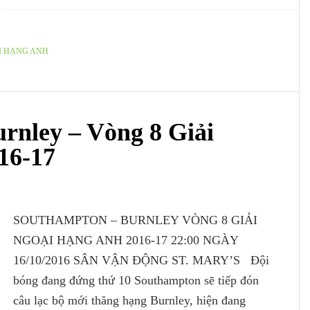
I HẠNG ANH
rnley – Vòng 8 Giải
16-17
SOUTHAMPTON – BURNLEY VÒNG 8 GIẢI
NGOẠI HẠNG ANH 2016-17 22:00 NGÀY
16/10/2016 SÂN VẬN ĐỘNG ST. MARY’S Đội
bóng đang đứng thứ 10 Southampton sẽ tiếp đón
câu lạc bộ mới thăng hạng Burnley, hiện đang