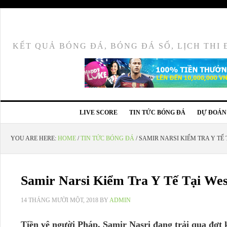
BÓNG ĐÁ - LI
KẾT QUẢ BÓNG ĐÁ, BÓNG ĐÁ SỐ, LỊCH THI
LIVE SCORE
TIN TỨC BÓNG ĐÁ
DỰ ĐOÁN
YOU ARE HERE:
HOME
/
TIN TỨC BÓNG ĐÁ
/
SAMIR NARSI KIỂM TRA Y TẾ
Samir Narsi Kiểm Tra Y Tế Tại We
14 THÁNG MƯỜI MỘT, 2018
BY
ADMIN
Tiền vệ người Pháp, Samir Nasri đang trải qua đợt 