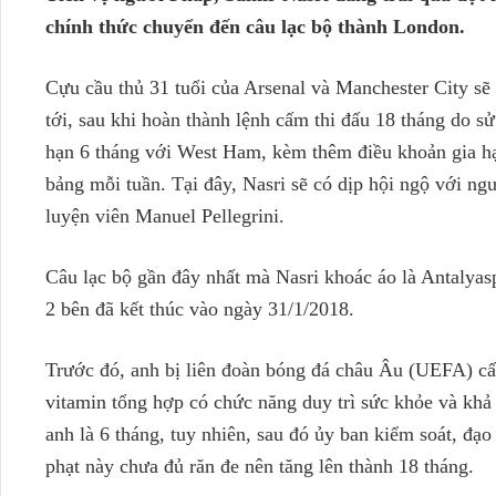
chính thức chuyển đến câu lạc bộ thành London.
Cựu cầu thủ 31 tuổi của Arsenal và Manchester City sẽ c
tới, sau khi hoàn thành lệnh cấm thi đấu 18 tháng do 
hạn 6 tháng với West Ham, kèm thêm điều khoản gia h
bảng mỗi tuần. Tại đây, Nasri sẽ có dịp hội ngộ với ng
luyện viên Manuel Pellegrini.
Câu lạc bộ gần đây nhất mà Nasri khoác áo là Antalya
2 bên đã kết thúc vào ngày 31/1/2018.
Trước đó, anh bị liên đoàn bóng đá châu Âu (UEFA) cấ
vitamin tổng hợp có chức năng duy trì sức khỏe và khả
anh là 6 tháng, tuy nhiên, sau đó ủy ban kiểm soát, đạ
phạt này chưa đủ răn đe nên tăng lên thành 18 tháng.