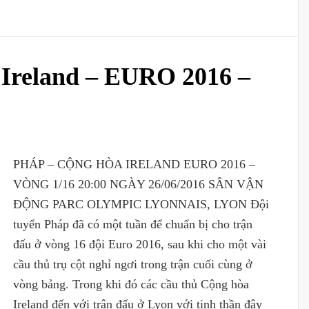
Ireland – EURO 2016 –
PHÁP – CỘNG HÒA IRELAND EURO 2016 –
VÒNG 1/16 20:00 NGÀY 26/06/2016 SÂN VẬN
ĐỘNG PARC OLYMPIC LYONNAIS, LYON Đội
tuyển Pháp đã có một tuần để chuẩn bị cho trận
đấu ở vòng 16 đội Euro 2016, sau khi cho một vài
cầu thủ trụ cột nghỉ ngơi trong trận cuối cùng ở
vòng bảng. Trong khi đó các cầu thủ Cộng hòa
Ireland đến với trận đấu ở Lyon với tinh thần đây