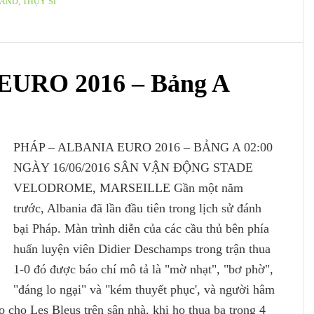
LAND
,
THỤY SĨ
 EURO 2016 – Bảng A
PHÁP – ALBANIA EURO 2016 – BẢNG A 02:00
NGÀY 16/06/2016 SÂN VẬN ĐỘNG STADE
VELODROME, MARSEILLE Gần một năm
trước, Albania đã lần đầu tiên trong lịch sử đánh
bại Pháp. Màn trình diễn của các cầu thủ bên phía
huấn luyện viên Didier Deschamps trong trận thua
1-0 đó được báo chí mô tả là "mờ nhạt", "bơ phờ",
"đáng lo ngại" và "kém thuyết phục', và người hâm
 cho Les Bleus trên sân nhà, khi họ thua ba trong 4