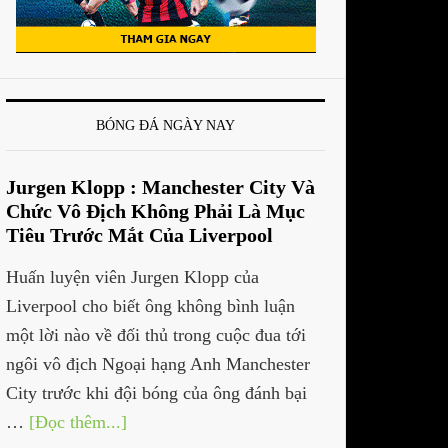
BÓNG ĐÁ NGÀY NAY
Jurgen Klopp : Manchester City Và
Chức Vô Địch Không Phải Là Mục
Tiêu Trước Mắt Của Liverpool
Huấn luyện viên Jurgen Klopp của
Liverpool cho biết ông không bình luận
một lời nào về đối thủ trong cuộc đua tới
ngôi vô địch Ngoại hạng Anh Manchester
City trước khi đội bóng của ông đánh bại
…
[Đọc thêm...]