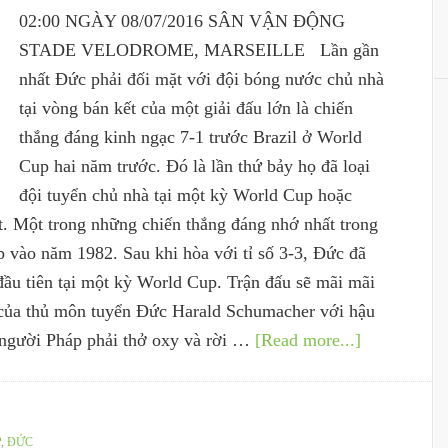
02:00 NGÀY 08/07/2016 SÂN VẬN ĐỘNG
STADE VELODROME, MARSEILLE Lần gần
nhất Đức phải đối mặt với đội bóng nước chủ nhà
tại vòng bán kết của một giải đấu lớn là chiến
thắng đáng kinh ngạc 7-1 trước Brazil ở World
Cup hai năm trước. Đó là lần thứ bảy họ đã loại
đội tuyển chủ nhà tại một kỳ World Cup hoặc
ết. Một trong những chiến thắng đáng nhớ nhất trong
p vào năm 1982. Sau khi hòa với tỉ số 3-3, Đức đã
 đầu tiên tại một kỳ World Cup. Trận đấu sẽ mãi mãi
 của thủ môn tuyển Đức Harald Schumacher với hậu
ủ người Pháp phải thở oxy và rời …
[Read more...]
P
,
ĐỨC