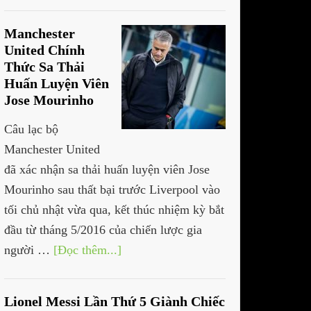
Manchester
United Chính
Thức Sa Thải
Huấn Luyện Viên
Jose Mourinho
Câu lạc bộ
Manchester United
đã xác nhận sa thải huấn luyện viên Jose
Mourinho sau thất bại trước Liverpool vào
tối chủ nhật vừa qua, kết thúc nhiệm kỳ bắt
đầu từ tháng 5/2016 của chiến lược gia
người …
[Đọc thêm...]
Lionel Messi Lần Thứ 5 Giành Chiếc