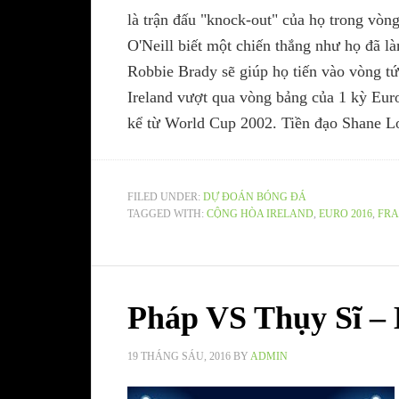
là trận đấu "knock-out" của họ trong vòn
O'Neill biết một chiến thắng như họ đã là
Robbie Brady sẽ giúp họ tiến vào vòng tứ
Ireland vượt qua vòng bảng của 1 kỳ Euro
kể từ World Cup 2002. Tiền đạo Shane L
FILED UNDER:
DỰ ĐOÁN BÓNG ĐÁ
TAGGED WITH:
CỘNG HÒA IRELAND
,
EURO 2016
,
FRA
Pháp VS Thụy Sĩ –
19 THÁNG SÁU, 2016
BY
ADMIN