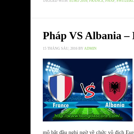
TAGGED WITH:
EURO 2016
,
FRANCE
,
PHÁP
,
SWITZER
Pháp VS Albania –
15 THÁNG SÁU, 2016
BY
ADMIN
mộ bắt đầu nghi ngờ về chức vô địch Euro