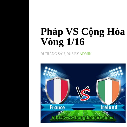
Pháp VS Cộng Hòa 
Vòng 1/16
26 THÁNG SÁU, 2016
BY
ADMIN