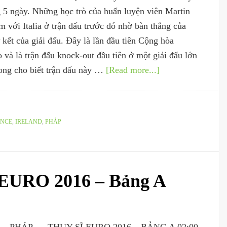
g 5 ngày. Những học trò của huấn luyện viên Martin
m với Italia ở trận đấu trước đó nhờ bàn thắng của
 kết của giải đấu. Đây là lần đầu tiên Cộng hòa
 và là trận đấu knock-out đầu tiên ở một giải đấu lớn
ong cho biết trận đấu này …
[Read more...]
NCE
,
IRELAND
,
PHÁP
 EURO 2016 – Bảng A