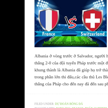
Albania ở vòng trước ở Salvador, người h
thắng 2-0 của đội tuyển Pháp trước một đ
khung thành là Albania đã giúp họ trở thà
trong phần lớn thi đấu,các cầu thủ Les B
thắng của Pháp cho đến nay đã đến sau p
FILED UNDER:
DỰ ĐOÁN BÓNG ĐÁ