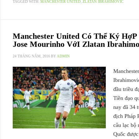
TAGGED WITH:
MANCHESTER UNITED
,
ZLATAN IBRAHIMOVIC
Manchester United Có Thể Ký HợP
Jose Mourinho VớI Zlatan Ibrahimo
24 THÁNG NĂM, 2016
BY
ADMIN
Manchester
Ibrahimovi
đầu triều đ
Tiền đạo q
nay đã 34 t
địch Pháp 
câu lạc bộ 
Quốc được 