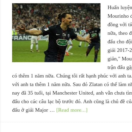
Huấn luyện
Mourinho đ
đồng với t
nữa, theo đ
đấu cho độ
giải 2017-
giản," Mou
trận đấu g
có thêm 1 năm nữa. Chúng tôi rất hạnh phúc với anh ta
với anh ta thêm 1 năm nữa. Sau đó Zlatan có thể làm 
nay đã 35 tuổi, tại Manchester United, anh vẫn chưa tì
đấu cho các câu lạc bộ trước đó. Anh cũng là chủ đề củ
đấu ở giải Major …
[Read more...]