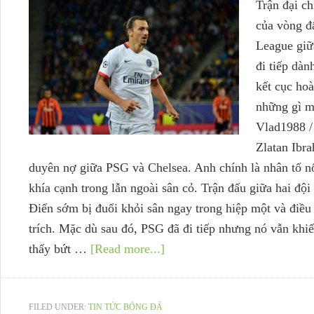
Trận đại ch
của vòng đấ
League giữ
đi tiếp dàn
kết cục ho
những gì mà
Vlad1988 /
Zlatan Ibra
duyên nợ giữa PSG và Chelsea. Anh chính là nhân tố nổi
khía cạnh trong lẫn ngoài sân cỏ. Trận đấu giữa hai đ
Điển sớm bị đuổi khỏi sân ngay trong hiệp một và điều
trích. Mặc dù sau đó, PSG đã đi tiếp nhưng nó vẫn khi
thấy bứt …
[Read more...]
FILED UNDER:
TIN TỨC BÓNG ĐÁ