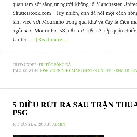
quan tâm sốt sắng từ người khổng lồ Manchester Unit
Shutterstock.com Tuy nhiên, anh đã nói một cách nồn
làm việc với Mourinho trong quá khứ và đây là điều mà
ngôi sao. Mourinho, 53 tuổi, dự kiến sẽ tiếp quản chiế
United …
[Read more...]
FILED UNDER:
TIN TỨC BÓNG ĐÁ
TAGGED WITH:
JOSÉ MOURINHO
,
MANCHESTER UNITED
,
PREMIER LE
5 ĐIỀU RÚT RA SAU TRẬN TH
PSG
10 THÁNG BA, 2016
BY
ADMIN