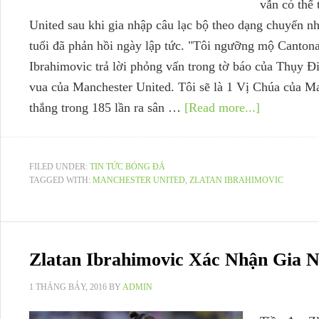
vẫn có thể 
United sau khi gia nhập câu lạc bộ theo dạng chuyển nh
tuổi đã phản hồi ngày lập tức. "Tôi ngưỡng mộ Cantona 
Ibrahimovic trả lời phỏng vấn trong tờ báo của Thụy Đ
vua của Manchester United. Tôi sẽ là 1 Vị Chúa của Ma
thắng trong 185 lần ra sân …
[Read more...]
FILED UNDER:
TIN TỨC BÓNG ĐÁ
TAGGED WITH:
MANCHESTER UNITED
,
ZLATAN IBRAHIMOVIC
Zlatan Ibrahimovic Xác Nhận Gia 
1 THÁNG BẢY, 2016
BY
ADMIN