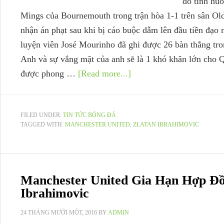
do tình hu
Mings của Bournemouth trong trận hòa 1-1 trên sân Old
nhận án phạt sau khi bị cáo buộc dẫm lên đầu tiền đạo
luyện viên José Mourinho đã ghi được 26 bàn thắng tr
Anh và sự vắng mặt của anh sẽ là 1 khó khăn lớn cho Q
được phong …
[Read more...]
FILED UNDER:
TIN TỨC BÓNG ĐÁ
TAGGED WITH:
MANCHESTER UNITED
,
ZLATAN IBRAHIMOVIC
Manchester United Gia Hạn Hợp Đồ
Ibrahimovic
24 THÁNG MƯỜI MỘT, 2016
BY
ADMIN