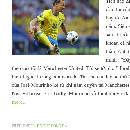
Tiền đạo Zl
cầu thủ của
bay tới An
năm. Siêu s
sau khi rời
khoản cá n
tuần. Anh t
mình : "Đây
theo của tôi là Manchester United. Tôi sẽ tới đó. " Ibr
hiệu Ligue 1 trong bốn năm thi đấu cho câu lạc bộ thủ đ
của José Mourinho kể từ khi nắm quyền tại Manchester
Ngà Villarreal Eric Bailly. Mourinho và Ibrahimovic đ
more...]
FILED UNDER:
TIN TỨC BÓNG ĐÁ