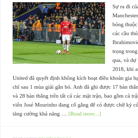
Sự ra đi củ
Manchester
bóng thuộc
các cầu thủ
Ibrahimovi
trọng trong
qua, và dự 
2018, khi 
United đã quyết định không kích hoạt điều khoản gia 
chỉ sau 1 mùa giải gắn bó. Anh đã ghi được 17 bàn th
và 28 bàn thắng trên tất cả các mặt trận, bao gồm cả t
viên José Mourinho đang cố gắng để có được chữ ký c
tăng cường khả năng …
[Read more...]