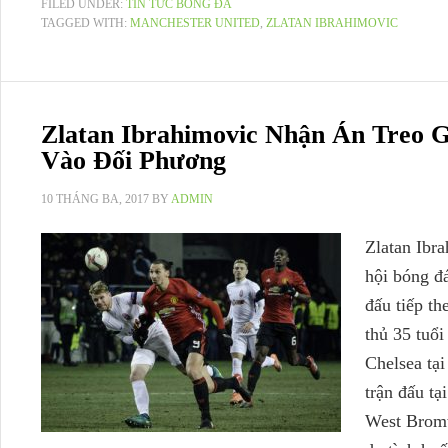
FILED UNDER:
TIN TỨC BÓNG ĐÁ
TAGGED WITH:
MANCHESTER UNITED
,
ZLATAN IBRAHIMOVIC
Zlatan Ibrahimovic Nhận Án Treo G
Vào Đối Phương
10 THÁNG BA, 2017
BY
ADMIN
Zlatan Ibr
hội bóng đá
đấu tiếp t
thủ 35 tuổi
Chelsea tại
trận đấu t
West Bromw