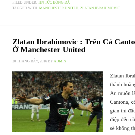
FILED UNDER:
TIN TỨC BÓNG ĐÁ
TAGGED WITH:
MANCHESTER UNITED
,
ZLATAN IBRAHIMOVIC
Zlatan Ibrahimovic : Trên Cả Cant
Ở Manchester United
20 THÁNG BẢY, 2016
BY
ADMIN
Zlatan Ibra
thành hoàn
An muốn là
Cantona, có
gian thi đấ
điệp đến c
sẽ không t