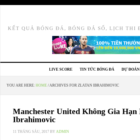
BÓNG ĐÁ - LI
KẾT QUẢ BÓNG ĐÁ, BÓNG ĐÁ SỐ, LỊCH THI
LIVE SCORE
TIN TỨC BÓNG ĐÁ
DỰ ĐOÁN
YOU ARE HERE:
HOME
/
ARCHIVES FOR ZLATAN IBRAHIMOVIC
Manchester United Không Gia Hạn 
Ibrahimovic
11 THÁNG SÁU, 2017
BY
ADMIN