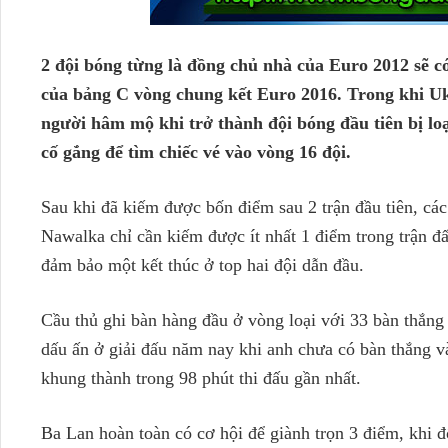
2 đội bóng từng là đồng chủ nhà của Euro 2012 sẽ c
của bảng C vòng chung kết Euro 2016. Trong khi Ukr
người hâm mộ khi trở thành đội bóng đầu tiên bị loại
cố gắng để tìm chiếc vé vào vòng 16 đội.
Sau khi đã kiếm được bốn điểm sau 2 trận đầu tiên, cá
Nawalka chỉ cần kiếm được ít nhất 1 điểm trong trận đấ
đảm bảo một kết thúc ở top hai đội dẫn đầu.
Cầu thủ ghi bàn hàng đầu ở vòng loại với 33 bàn thắn
dấu ấn ở giải đấu năm nay khi anh chưa có bàn thắng v
khung thành trong 98 phút thi đấu gần nhất.
Ba Lan hoàn toàn có cơ hội để giành trọn 3 điểm, khi đ