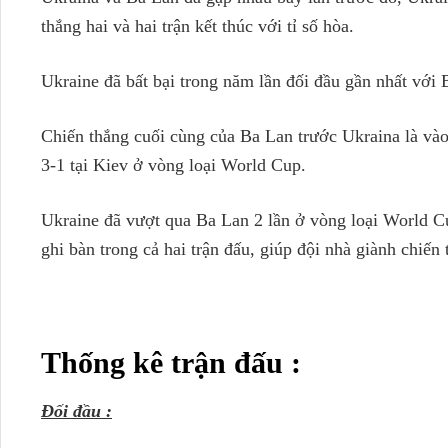
thắng hai và hai trận kết thúc với tỉ số hòa.
Ukraine đã bất bại trong năm lần đối đầu gần nhất với B
Chiến thắng cuối cùng của Ba Lan trước Ukraina là vào
3-1 tại Kiev ở vòng loại World Cup.
Ukraine đã vượt qua Ba Lan 2 lần ở vòng loại World 
ghi bàn trong cả hai trận đấu, giúp đội nhà giành chiế
Thống kê trận đấu :
Đối đầu :