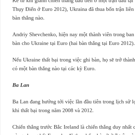
Kể từ khi giành chiến thắng đầu tiên ở một trận đấu tạ
Thụy Điển ở Euro 2012), Ukraina đã thua bốn trận liên
bàn thắng nào.
Andriy Shevchenko, hiện nay một thành viên trong ban 
bàn cho Ukraine tại Euro (hai bàn thắng tại Euro 2012).
Nếu Ukraine thất bại trong việc ghi bàn, họ sẽ trở thà
có một bàn thắng nào tại các kỳ Euro.
Ba Lan
Ba Lan đang hướng tới việc lần đầu tiên trong lịch sử 
khi thất bại trong năm 2008 và 2012.
Chiến thắng trước Bắc Ireland là chiến thắng duy nhất 