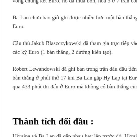
vòng chung kết Euro, họ đã thua bốn, hòa 3 ở 7 trận còn
Ba Lan chưa bao giờ ghi được nhiều hơn một bàn thắng 
Euro.
Cầu thủ Jakub Blaszczykowski đã tham gia trực tiếp và
các kỳ Euro (1 bàn thắng, 2 đường kiến tạo).
Robert Lewandowski đã ghi bàn trong trận đấu đầu tiên
bàn thắng ở phút thứ 17 khi Ba Lan gặp Hy Lạp tại Euro
qua 433 phút thi đấu ở Euro mà không có bàn thắng cũ
Thành tích đối đầu :
Ukraina và Ba Lan đã gặp nhau bảy lần trước đó, Ukrai