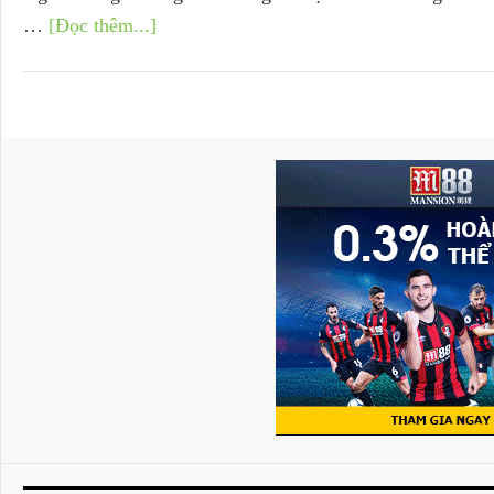
…
[Đọc thêm...]